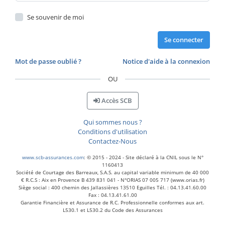
Se souvenir de moi
Se connecter
Mot de passe oublié ?
Notice d'aide à la connexion
OU
Accès SCB
Qui sommes nous ?
Conditions d'utilisation
Contactez-Nous
www.scb-assurances.com
: © 2015 - 2024 - Site déclaré à la CNIL sous le N°
1160413
Société de Courtage des Barreaux, S.A.S. au capital variable minimum de 40 000
€ R.C.S : Aix en Provence B 439 831 041 - N°ORIAS 07 005 717 (www.orias.fr)
Siège social : 400 chemin des Jallassières 13510 Eguilles Tél. : 04.13.41.60.00
Fax : 04.13.41.61.00
Garantie Financière et Assurance de R.C. Professionnelle conformes aux art.
L530.1 et L530.2 du Code des Assurances